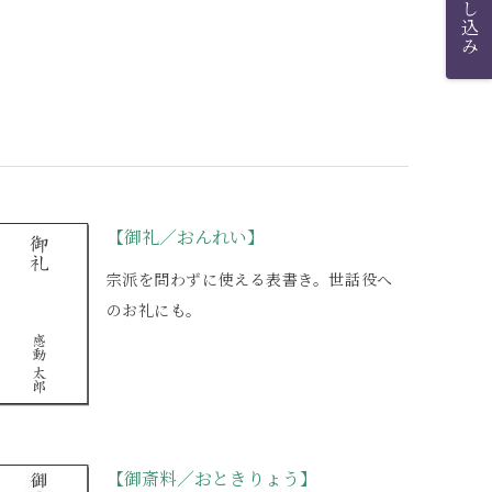
【御礼／おんれい】
宗派を問わずに使える表書き。世話役へ
のお礼にも。
【御斎料／おときりょう】