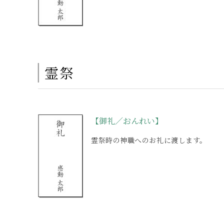
霊祭
【御礼／おんれい】
霊祭時の神職へのお礼に渡します。