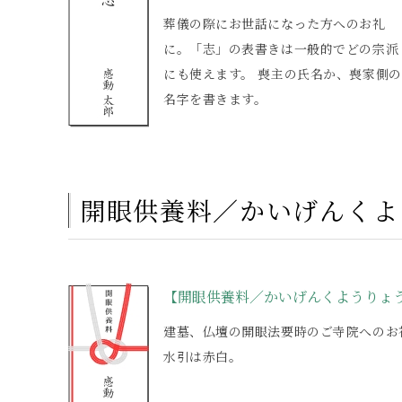
葬儀の際にお世話になった方へのお礼
に。「志」の表書きは一般的でどの宗派
にも使えます。 喪主の氏名か、喪家側の
名字を書きます。
開眼供養料／かいげんくよ
【開眼供養料／かいげんくようりょ
建墓、仏壇の開眼法要時のご寺院へのお
水引は赤白。