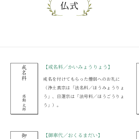
仏式
【戒名料／かいみょうりょう】
戒名を付けてもらった僧侶へのお礼に
（浄土真宗は「法名料／ほうみょうりょ
う」、日蓮宗は「法号料／ほうごうりょ
う」）。
【御車代／おくるまだい】