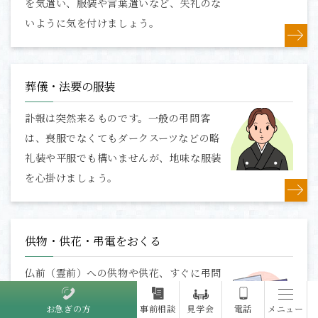
を気遣い、服装や言葉遣いなど、失礼のな
いように気を付けましょう。
葬儀・法要の服装
訃報は突然来るものです。一般の弔問客
は、喪服でなくてもダークスーツなどの略
礼装や平服でも構いませんが、地味な服装
を心掛けましょう。
供物・供花・弔電をおくる
仏前（霊前）への供物や供花、すぐに弔問
できない時に送る弔電は、速やかに、失礼
お急ぎの方
事前相談
見学会
電話
メニュー
のないよう手配します。 供物・供花は会場