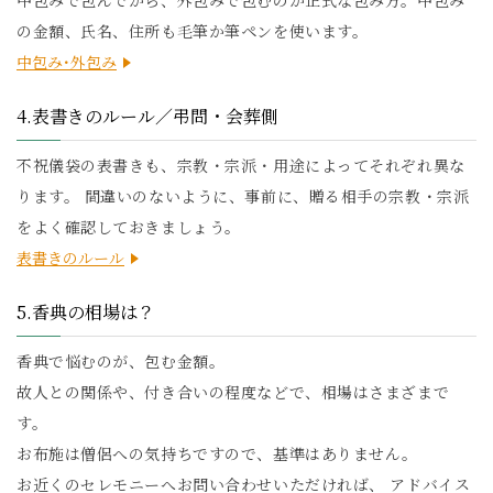
中包みで包んでから、外包みで包むのが正式な包み方。中包み
の金額、氏名、住所も毛筆か筆ペンを使います。
中包み･外包み
4.表書きのルール／弔問・会葬側
不祝儀袋の表書きも、宗教・宗派・用途によってそれぞれ異な
ります。 間違いのないように、事前に、贈る相手の宗教・宗派
をよく確認しておきましょう。
表書きのルール
5.香典の相場は？
香典で悩むのが、包む金額。
故人との関係や、付き合いの程度などで、相場はさまざまで
す。
お布施は僧侶への気持ちですので、基準はありません。
お近くのセレモニーへお問い合わせいただければ、 アドバイス