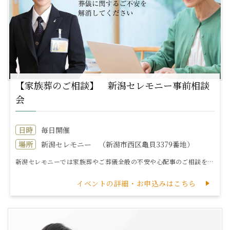
【家族葬のご相談】 新潟セレモニー事前相談
会
日時
毎日開催
場所
新潟セレモニー （新潟市西区亀貝3379番地）
新潟セレモニーでは家族葬やご葬儀全般の不安や心配事のご相談を承ります。□家族葬ってどんな葬儀？□ご葬儀の費用や見積もり□最近の葬儀事情や流れ□いまから...
イベントの詳細・お申込みはこちら