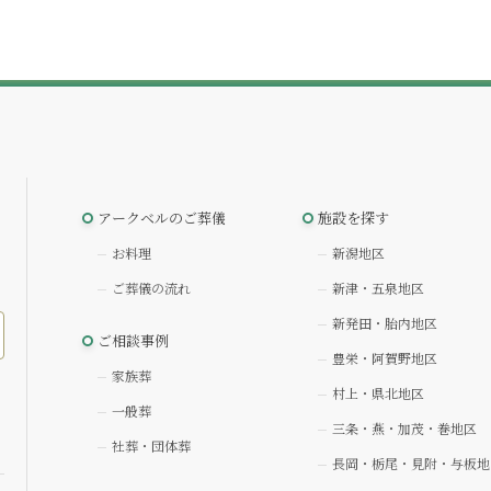
アークベルのご葬儀
施設を探す
お料理
新潟地区
ご葬儀の流れ
新津・五泉地区
新発田・胎内地区
ご相談事例
豊栄・阿賀野地区
家族葬
村上・県北地区
一般葬
三条・燕・加茂・巻地区
社葬・団体葬
長岡・栃尾・見附・与板地