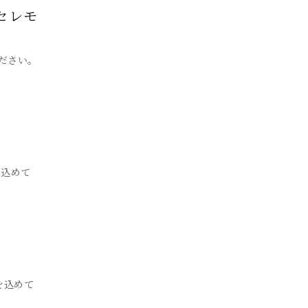
セレモ
ださい。
を込めて
を込めて