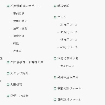
ご葬儀前後のサポート
新着情報
事前相談
プラン
費用の備え
24万円コース
法事・法要
36万円コース
遺産相続
48万円コース
終活
60万円コース
表書き
葬儀に参列する
区
ご葬儀事例・お客様の声
供花の申込
スタッフ紹介
会員申込み案内
）
人形供養
事前相談フォーム
見学・相談会
資料請求フォーム