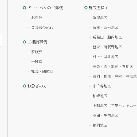
アークベルのご葬儀
施設を探す
お料理
新潟地区
ご葬儀の流れ
新津・五泉地区
新発田・胎内地区
ご相談事例
豊栄・阿賀野地区
家族葬
村上・県北地区
一般葬
三条・燕・加茂・巻地区
社葬・団体葬
長岡・栃尾・見附・与板地
お急ぎの方
小千谷地区
柏崎地区
上越地区（平安セレモニー
酒田・庄内地区
鶴岡地区