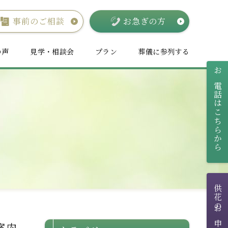
事前のご相談
お急ぎの方
の声
見学・相談会
プラン
葬儀に参列する
お電話はこちらから
供花のお申し込み
案内