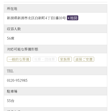
所在地
新潟県新潟市北区白新町4丁目1番10号
地図
収容人数
56席
対応可能な葬儀形態
一般的な葬儀
社葬・団体葬
家族葬
直接ご安置
TEL
0120-952985
駐車場
55台