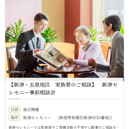
【新津・五泉地区 家族葬のご相談】 新津セ
レモニー事前相談会
日時
毎日開催
場所
新津セレモニー （新潟市秋葉区新津4550番地1）
新津セレモニーでは家族葬やご葬儀全般の不安や心配事のご相談を承ります。□家族葬ってどんな葬儀？□ご葬儀の費用や見積もり□最近の葬儀事情や流れ□いまから...